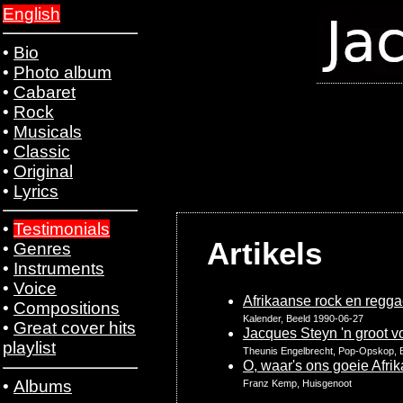
English
•
Bio
•
Photo album
•
Cabaret
•
Rock
•
Musicals
•
Classic
•
Original
•
Lyrics
•
Testimonials
Artikels
•
Genres
•
Instruments
•
Voice
Afrikaanse rock en reggae
•
Compositions
Kalender, Beeld 1990-06-27
•
Great cover hits
Jacques Steyn 'n groot 
playlist
Theunis Engelbrecht, Pop-Opskop, 
O, waar's ons goeie Afr
•
Albums
Franz Kemp, Huisgenoot